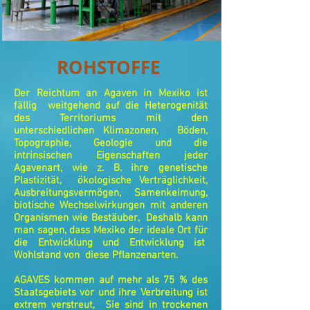
ROHSTOFFE
Der Reichtum an Agaven in Mexiko ist
fällig
weitgehend auf die Heterogenität
des Territoriums mit den
unterschiedlichen Klimazonen,
Böden,
Topographie, Geologie und die
intrinsischen Eigenschaften jeder
Agavenart, wie z. B. ihre genetische
Plastizität,
ökologische Verträglichkeit,
Ausbreitungsvermögen, Samenkeimung,
biotische Wechselwirkungen mit anderen
Organismen wie Bestäuber,
Deshalb kann
man sagen, dass Mexiko der ideale Ort für
die Entwicklung und Entwicklung ist
Wohlstand von
diese Pflanzenarten.
AGAVES kommen auf mehr als 75 % des
Staatsgebiets vor und ihre Verbreitung ist
extrem verstreut,
Sie sind in trockenen