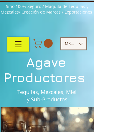
Sitio 100% Seguro / Maquila de Tequilas y
Mezcales/ Creación de Marcas / Exportaciones
MXN ($)
Agave
Productores
Tequilas, Mezcales, Miel
y Sub-Productos