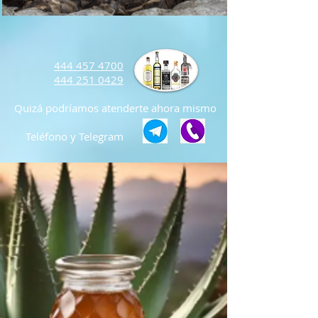
444 457 4700
444 251 0429
Quizá podríamos atenderte ahora mismo
Teléfono
y Telegram