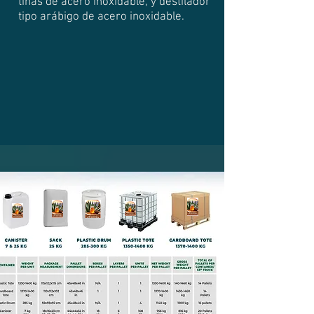
tinas de acero inoxidable, y destilador
tipo arábigo de acero inoxidable.