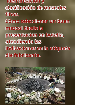
Identificacion y
clasificación de mezcales
finos.
Cómo seleccionar un buen
mezcal desde la
presentacion en botella,
atendiendo las
indicaciones en la etiqueta
dle fabricante.