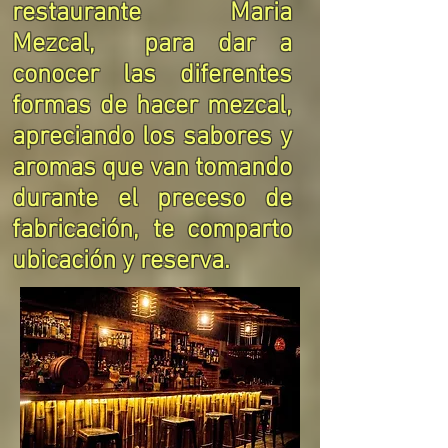
restaurante Maria
Mezcal, para dar a
conocer las diferentes
formas de hacer mezcal,
apreciando los sabores y
aromas que van tomando
durante el preceso de
fabricación, te comparto
ubicación y reserva.