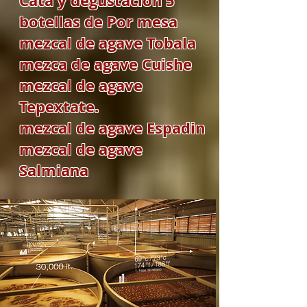
Cata y degustación 5
botellas de Por mesa
mezcal de agave Tobala
mezca de agave Cuishe
mezcal de agave
Tepextate.
mezcal de agave Espadin
mezcal de agave
Salmiana