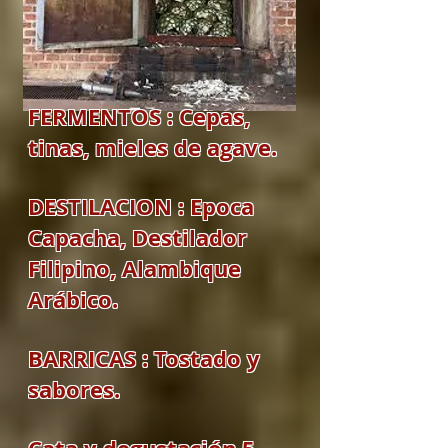
FERMENTOS : Cepas,
tinas, mieles de agave.
DESTILACION : Epoca
Capacha, Destilador
Filipino, Alambique
Arábico.
BARRICAS : Tostado y
sabores.