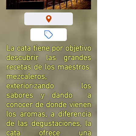
La cata tiene por objetivo
descubrir las grandes
recetas de los maestros
mezcaleros,
exteriorizando los
sabores y dando a
conocer de donde vienen
los aromas, a diferencia
de las degustaciones, la
cata ofrece una