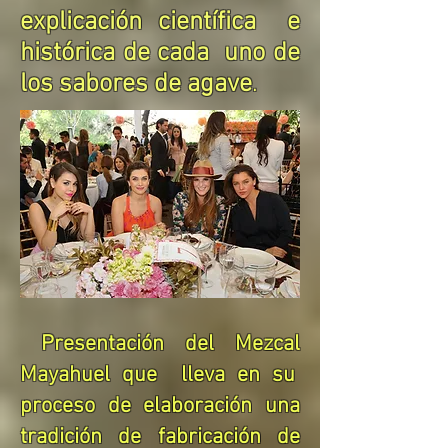
explicación científica e
histórica de cada uno de
los sabores de agave
.
Presentación del Mezcal
Mayahuel que lleva en su
proceso de elaboración una
tradición de fabricación de