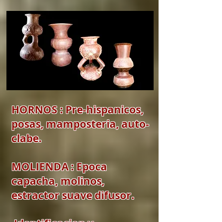
HORNOS : Pre-hispanicos,
posas, mamposteria, auto-
clabe.
MOLIENDA : Epoca
capacha, molinos,
estractor suave difusor.