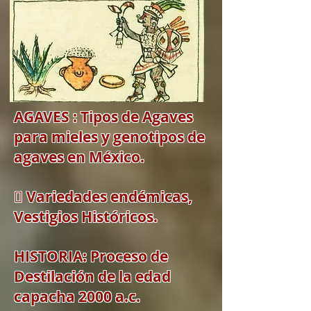
AGAVES : Tipos de Agaves
para mieles y genotipos de
agaves en México.
 Variedades endémicas,
Vestigios Históricos.
HISTORIA: Proceso de
Destilación de la edad
capacha 2000 a.c.