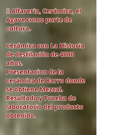
 Alfareria, Cerámica, el
Agave como parte de
cultura.
Cerámica con La Historia
de destilación de 4000
años.
Presentacion de la
cerámica de Barro donde
se obtiene Mezcal.
Resultado y Prueba de
laboratorio del producto
obtenido.