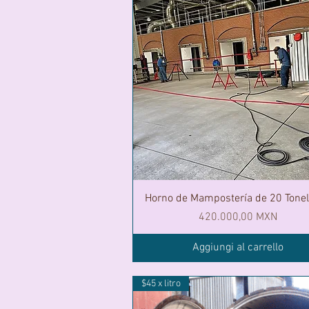
Horno de Mampostería de 20 Tone
Prezzo
420.000,00 MXN
Aggiungi al carrello
$45 x litro