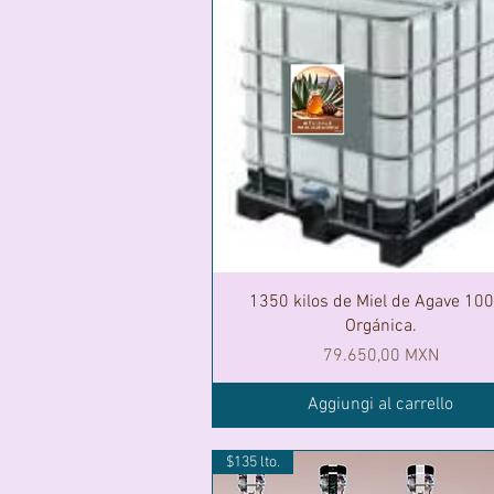
1350 kilos de Miel de Agave 10
Orgánica.
Prezzo
79.650,00 MXN
Aggiungi al carrello
$135 lto.