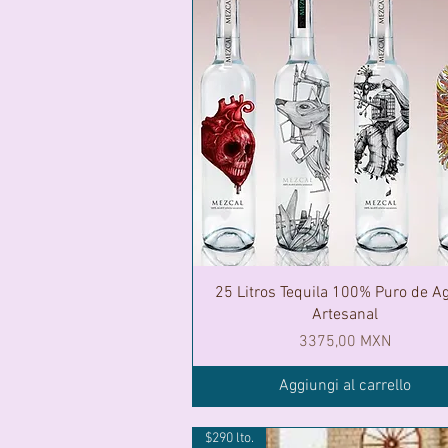
25 Litros Tequila 100% Puro de Ag
Artesanal
Prezzo
3375,00 MXN
Aggiungi al carrello
$290 lto.