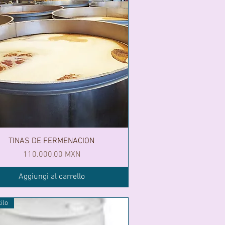
TINAS DE FERMENACION
Prezzo
110.000,00 MXN
Aggiungi al carrello
kilo