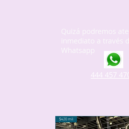
Quizá podremos ate
inmediato a través d
Whatsapp
444 457 47
$420 mil