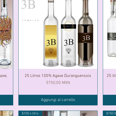
ave,
25 Litros 100% Agave Duranguenssis
25 l
Prezzo
5750,00 MXN
Aggiungi al carrello
$100 x litro.
$150 l