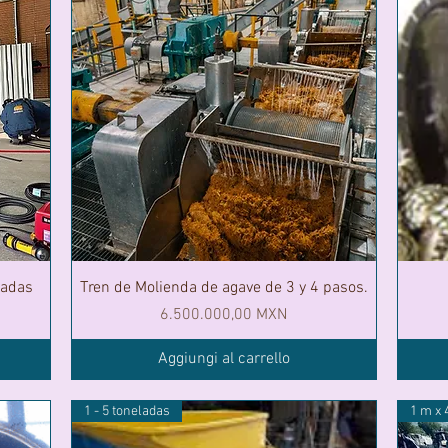
ladas
Tren de Molienda de agave de 3 y 4 pasos.
Prezzo
6.500.000,00 MXN
Aggiungi al carrello
1 - 5 toneladas
1 m x 