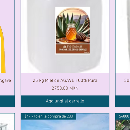
 Agave
25 kg Miel de AGAVE 100% Pura
30
Prezzo
2750,00 MXN
Aggiungi al carrello
$47 kilo en la compra de 280
$4800