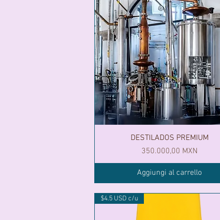
DESTILADOS PREMIUM
Prezzo
350.000,00 MXN
Aggiungi al carrello
$4.5 USD c/u