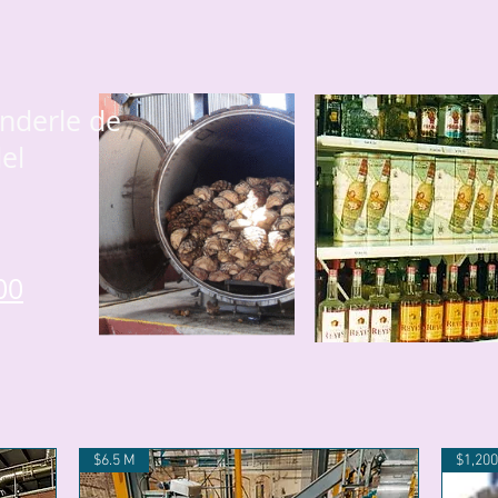
nderle de
el
00
$6.5 M
$1,200