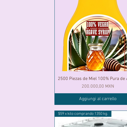
2500 Piezas de Miel 100% Pura de
Prezzo
200.000,00 MXN
Aggiungi al carrello
$59 x kilo comprando 1350 kg.