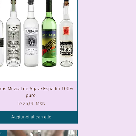
itros Mezcal de Agave Espadín 100%
puro.
Prezzo
5725,00 MXN
Aggiungi al carrello
to.