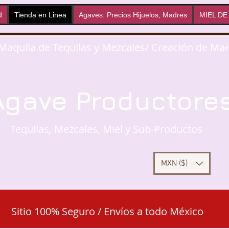
d
Tienda en Linea
Agaves: Precios Hijuelos, Madres
MIEL DE
 Maquila de Tequilas y Mezcales/ Creación de Ma
Agave Productore
Tequilas, Mezcales, Miel y Sub-Productos
MXN ($)
Sitio 100% Seguro / Envíos a todo México