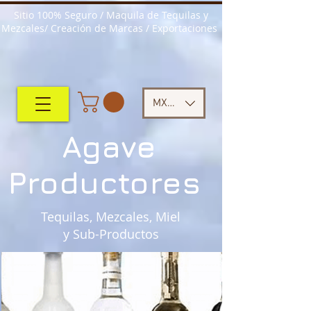
Sitio 100% Seguro / Maquila de Tequilas y
Mezcales/ Creación de Marcas / Exportaciones
MXN ($)
Agave
Productores
Tequilas, Mezcales, Miel
y Sub-Productos