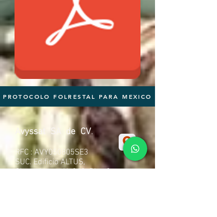
PROTOCOLO FOLRESTAL PARA MEXICO
Avyssat SA de CV
.
RFC : AVY050805SE3
SUC. Edificio ALTUS,
Sierra Leona N. 360, Piso 9
Col. Villa Antigua, CP. 78214
San Luis Potosí S.L.P. México.
Av. Salvador Nava 2705