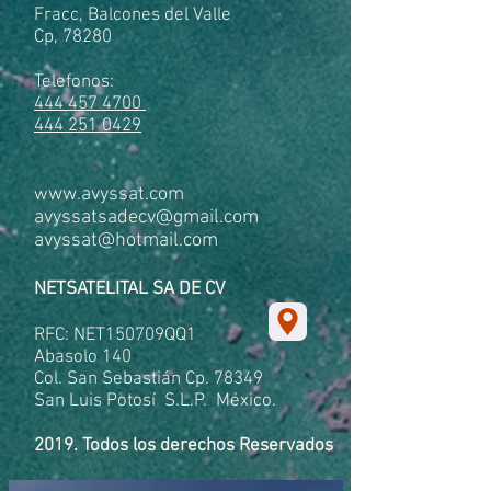
Fracc, Balcones del Valle
Cp, 78280
Telefonos:
444 457 4700
444 251 0429
ww.avyssat.com
w
avyssatsadecv@gmail.com
avyssat@hotmail.com
NETSATELITAL SA DE CV
RFC: NET150709QQ1
Abasolo 140
Col. San Sebastián Cp. 78349
San Luis Potosí S.L.P. México.
2019. Todos los derechos Reservados