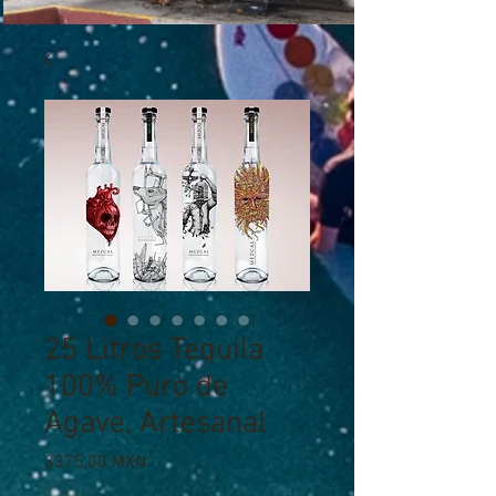
25 Litros Tequila
100% Puro de
Agave, Artesanal
Prezzo
3375,00 MXN