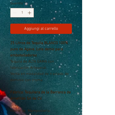
Quantità
*
Aggiungi al carrello
25 Litros de Tequila BLANCO 100%
puro de Agave. Lote demo para
embotelladores
Tequila de ALTA GAMA con
fabricación Artesanal.
Venta en modalidad de traslado de
dominio con croma.
Fábrica: Tequilera de la Barranca de
Amatitán SA de CV.
Horno de Mamposteria.