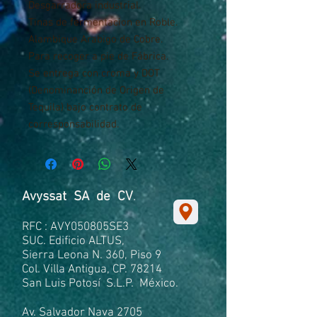
Desgarradora industrial.
Tinas de fermentacion en Roble.
Alambique Arabigo de Cobre.
Para recoger a pie de Fábrica.
Se entrega con croma y DOT
(Denominanción de Origen de
Tequila) bajo contrato de
corresponsabilidad.
Avyssat SA de CV
.
RFC : AVY050805SE3
SUC. Edificio ALTUS,
Sierra Leona N. 360, Piso 9
Col. Villa Antigua, CP. 78214
San Luis Potosí S.L.P. México.
Av. Salvador Nava 2705