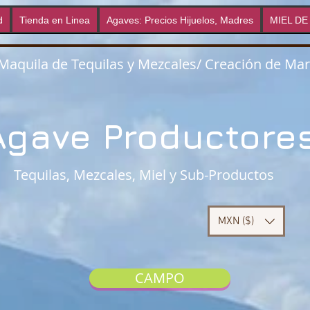
d
Tienda en Linea
Agaves: Precios Hijuelos, Madres
MIEL DE
 Maquila de Tequilas y Mezcales/ Creación de Ma
Agave Productore
Tequilas, Mezcales, Miel y Sub-Productos
MXN ($)
CAMPO