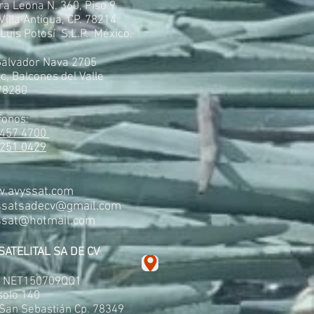
ra Leona N. 360, Piso 9
 Villa Antigua, CP. 78214
Luis Potosí S.L.P. México.
Salvador Nava 2705
c, Balcones del Valle
 78280
fonos:
 457 4700
 251 0429
.avyssat.com
ssatsadecv@gmail.com
ssat@hotmail.com
SATELITAL SA DE CV
: NET150709QQ1
solo 140
 San Sebastián Cp. 78349