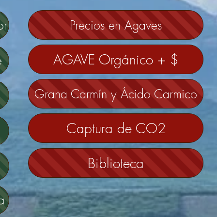
Precios en Agaves
or
AGAVE Orgánico + $
e
Grana Carmín y Ácido Carmico
Captura de CO2
)
Biblioteca
a