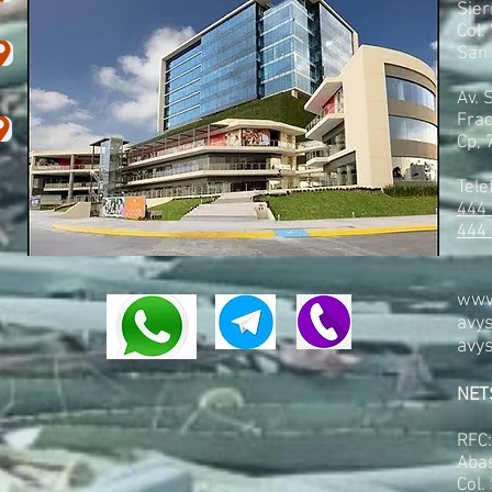
Sier
Col.
San 
Av. 
Frac
Cp,
Tele
444
444
ww
w
avy
avy
NET
RFC
Aba
Col.