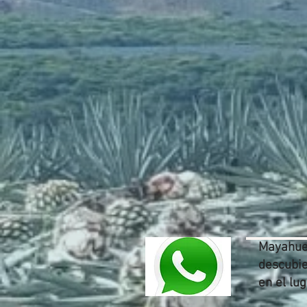
Mayahuel
descubie
en el lu