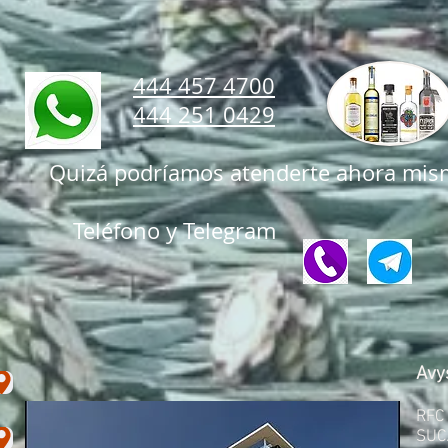
444 457 4700
444 251 0429
Quizá podríamos atenderte ahora mis
Teléfono
y Telegram
Avy
RFC
SUC.