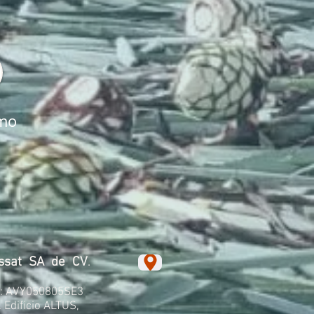
mo
ssat SA de CV
.
 : AVY050805SE3
 Edificio ALTUS,