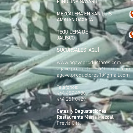
E INULINA
NAYARIT.
MEZCALERA EN SAN LUIS
AMATAN OAXACA
TEQUILERA DE
JALISCO. ​
SUCURSALES
AQUÍ
www.agaveproductores.com
agave.productores@hotmail.com
agave.productores1@gmail.com
Teléfonos:
444 457 4700
444 251 0429
Catas y Degustaciones.
Restaurante
María Mezcal
,
Previa Cita.