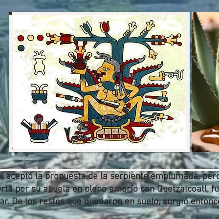
 aceptó la propuesta de la serpiente emplumada, pero
rta por su abuela en pleno amorío con Quetzalcoatl, f
gar. De los restos que quedaron en suelo, surgió enton