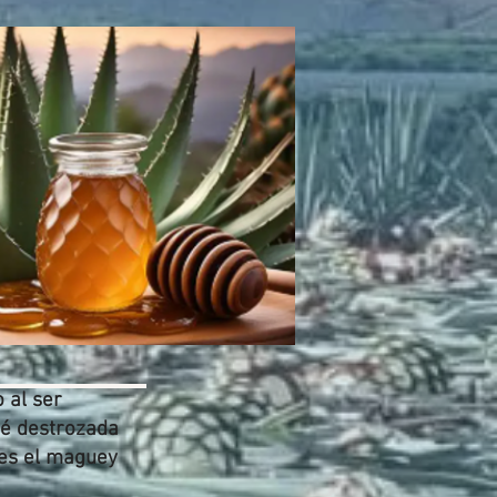
 al ser
ué destrozada
ces el maguey