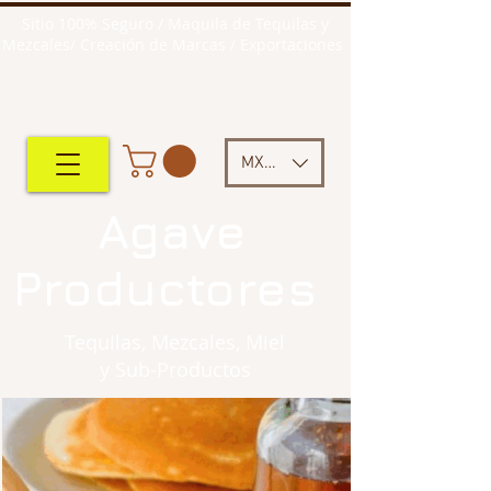
Sitio 100% Seguro / Maquila de Tequilas y
Mezcales/ Creación de Marcas / Exportaciones
MXN ($)
Agave
Productores
Tequilas, Mezcales, Miel
y Sub-Productos