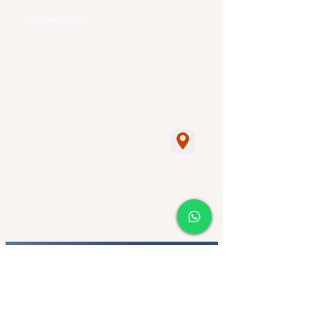
444 457 4700
444 251 0429
ww.avyssat.com
w
avyssatsadecv@gmail.com
avyssat@hotmail.com
NETSATELITAL SA DE CV
RFC: NET150709QQ1
Abasolo 140
Col. San Sebastián Cp. 78349
San Luis Potosí S.L.P. México.
2019. Todos los derechos Reservados