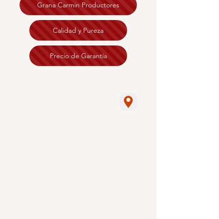
Grana Carmin Productores
Calidad y Pureza
Precio de Garantía
Avyssat SA de CV
.
RFC : AVY050805SE3
SUC. Edificio ALTUS,
Sierra Leona N. 360, Piso 9
Col. Villa Antigua, CP. 78214
San Luis Potosí S.L.P. México.
Av. Salvador Nava 2705
Fracc, Balcones del Valle
Cp, 78280
Telefonos: