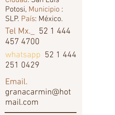
Ciudad
: San Luis
Potosi,
Municipio
:
SLP.
País
: México.
Tel Mx._
52 1 444
457 4700
whatsapp
52 1 444
251 0429
Email.
granacarmin@hot
mail.com