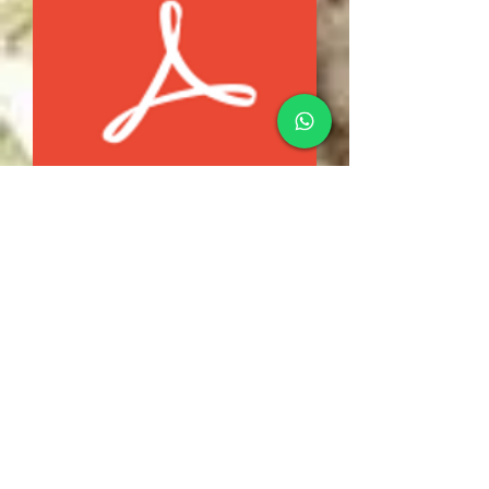
PROTOCOLO FOLRESTAL PARA MEXICO
2019. All rights Reserved
Avyssat
SA
from
CV
. (CORPORATE)
RFC : AVY050805SE3
ALTUS Building,
Sierra Leone N. 360,
Col. Villa Antigua, CP. 78214