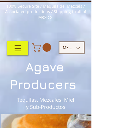
100% Secure Site / Maquila de Mezcals /
Associated productions / Shipping to all of
Mexico
MXN ($)
Agave
Producers
Tequilas, Mezcales, Miel
y Sub-Productos