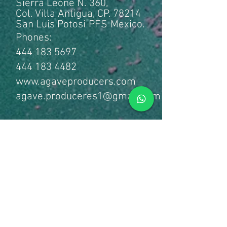
Sierra Leone N. 360,
Col. Villa Antigua, CP. 78214
San Luis Potosi
PFS
Mexico.
Phones:
444 183 5697
444 183 4482
www.agaveproducers.com
agave.produceres1@gmail.com