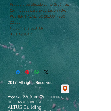
Producto certificado como Orgánico.
Certificados para Exportación FDA,
KOSHER, HALAL, ISO 20,000, FSSC
22,000.
NO contiene GLUTEN
0.0% AZUCAR
2019. All rights Reserved
Avyssat
SA
from
CV
. (CORPORATE)
RFC : AVY050805SE3
ALTUS Building,