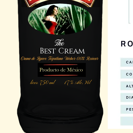
The
Best Cream
Crema de Agave Tequilana Weber 0.0% Azúcar
licor 750 ml
17 % Alc. Vol