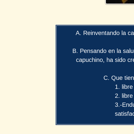
A. Reinventando la c
B. Pensando en la salu
capuchino, ha sido c
C. Que tie
1. libr
2. libr
3.-End
satisfa