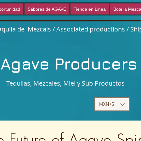
ortunidad
Sabores de AGAVE
Tienda en Linea
Botella Mezca
quila de Mezcals / Associated productions / Ship
Agave Producer
Tequilas, Mezcales, Miel y Sub-Productos
MXN ($)
e Future of Agave Spir