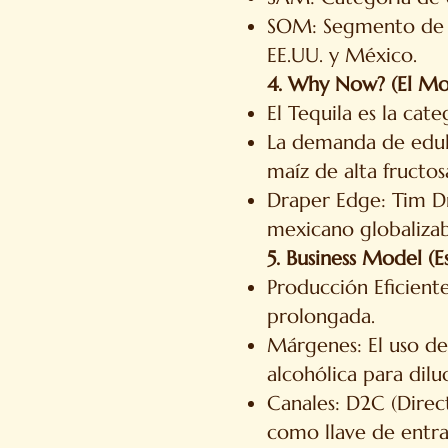
SOM: Segmento de e
EE.UU. y México.
4. Why Now? (El M
El Tequila es la ca
La demanda de edulc
maíz de alta fructos
Draper Edge: Tim Dr
mexicano globalizab
5. Business Model (E
Producción Eficiente
prolongada.
Márgenes: El uso de
alcohólica para dilu
Canales: D2C (Direc
como llave de entra