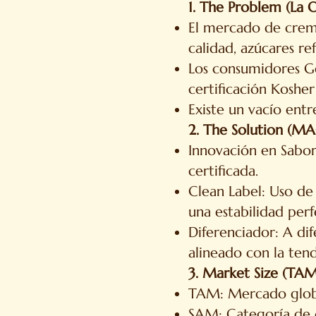
1. The Problem (La 
El mercado de crem
calidad, azúcares ref
Los consumidores Ge
certificación Kosher
Existe un vacío entr
2. The Solution (M
Innovación en Sabor
certificada.
Clean Label: Uso de 
una estabilidad perf
Diferenciador: A di
alineado con la tend
3. Market Size (T
TAM: Mercado global 
SAM: Categoría de 