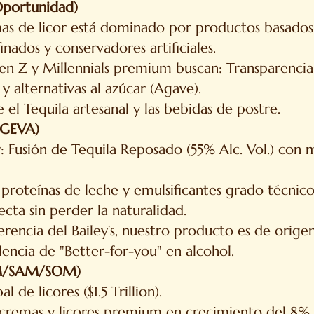
Oportunidad)
as de licor está dominado por productos basados
inados y conservadores artificiales.
n Z y Millennials premium buscan: Transparencia 
 y alternativas al azúcar (Agave).
e el Tequila artesanal y las bebidas de postre.
AGEVA)
: Fusión de Tequila Reposado (55% Alc. Vol.) con 
proteínas de leche y emulsificantes grado técnico
ecta sin perder la naturalidad.
ferencia del Bailey’s, nuestro producto es de ori
encia de "Better-for-you" en alcohol.
AM/SAM/SOM)
de licores ($1.5 Trillion).
cremas y licores premium en crecimiento del 8% 