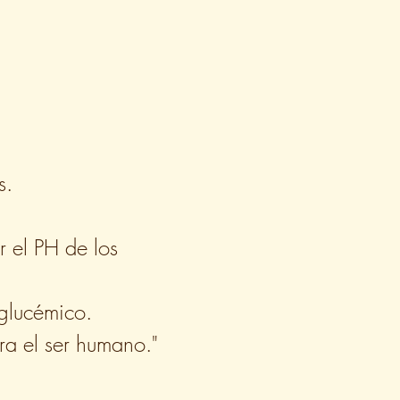
s.
 el PH de los
glucémico.
a el ser humano."