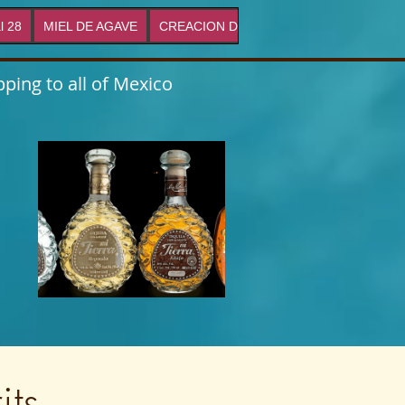
l 28
MIEL DE AGAVE
CREACION DE MARCAS
Proyectos
ping to all of Mexico
s
its