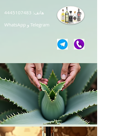
هاتف:
4445107483
WhatsApp و Telegram