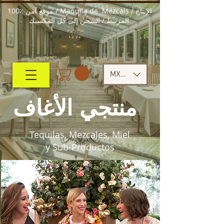
100٪ موقع آمن / Maquila de Mezcals / الإنتاج
المرتبط / الشحن إلى كل المكسيك
MXN ($)
منتجي الأغاف
Tequilas, Mezcales, Miel
y Sub-Productos