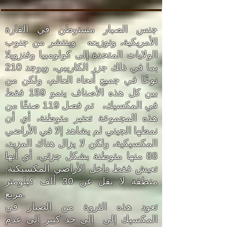
جنس الصبار مستوطن في القارة
الأمريكية، وتوزيعه وينتشر من جنوب
الولايات المتحدة إلى كولومبيا وفنزويلا
بما في ذلك جزر الكاريبي، ويوجد 210
نوعًا في جميع أنحاء العالم، ولكن من
بين كل هذه الأصناف ينمو 159 فقط
في المكسيك، تم فصل 119 صنفًا من
هذه المجموعة تعتبر متوطنة، أي أن
نمطها الجيني لم يشاهد إلا في الأراضي
المكسيكية، ولكن لا يزال هناك المزيد،
88 منها متوطنة بشكل جزئي، أي أنها
تعيش فقط داخل الأراضي المكسيكية.
منطقة لا تقل عن 30 ألف كيلومتر
مربع.
تعود هذه الثروة من الصبار في
المكسيك إلى إلى حد كبير إلى عدم