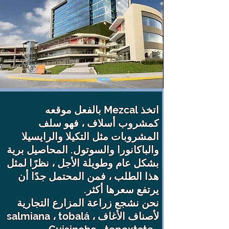
اتخذ Mezcal بالفعل موقعه
كمشروب أسلاف ، فهو سلف
المشروبات مثل التكيلا والرايسيلا
والباكانورا والسوتول. المحاصيل برية
بشكل عام وطويلة الأجل ، نظرًا لمثل
هذا الطلب ، فمن المحتمل جدًا أن
يرتفع سعرها أكثر.
نحن نشجع زراعة المزارع التجارية
لأصناف الأغاف salmiana ، tobalá ،