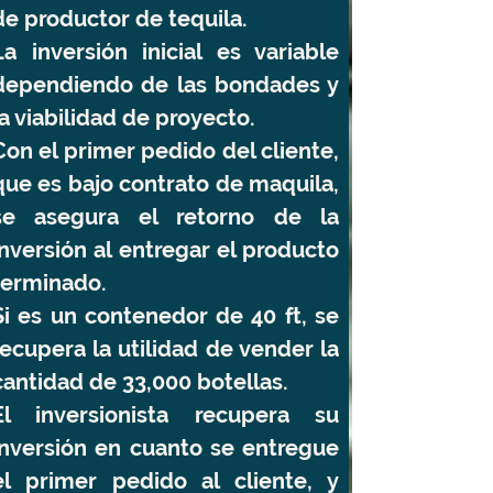
de productor de tequila.
La inversión inicial es variable
dependiendo de las bondades y
la viabilidad de proyecto.
Con el primer pedido del cliente,
que es bajo contrato de maquila,
se asegura el retorno de la
inversión al entregar el producto
terminado.
Si es un contenedor de 40 ft, se
recupera la utilidad de vender la
cantidad de 33,000 botellas.
El inversionista recupera su
inversión en cuanto se entregue
el primer pedido al cliente, y