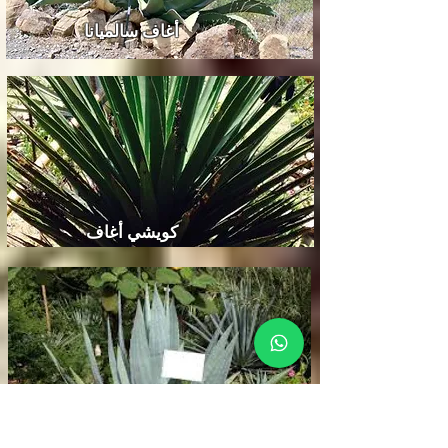
أغاف سالميانا
كويشي أغاف