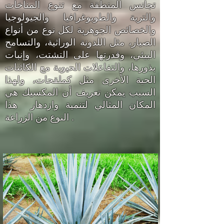
تجانس المنطقة مع تنوع المناخات
والتربة والطوبوغرافيا والجيولوجيا
والخصائص الجوهرية لكل نوع من أنواع
الصبار، مثل اللدونة الوراثية، والتسامح
البيئي، وقدرتها على التشتت، وإنبات
بذورها، والتفاعلات الحيوية مع الكائنات
الحية الأخرى مثل كملقحات، ولهذا
السبب يمكن تعريف أن المكسيك هي
المكان المثالي لتنمية وازدهار هذا
النوع من الزراعة .