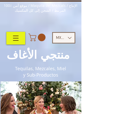
100٪ موقع آمن / Maquila de Mezcals / الإنتاج
المرتبط / الشحن إلى كل المكسيك
MXN ($)
منتجي الأغاف
Tequilas, Mezcales, Miel
y Sub-Productos