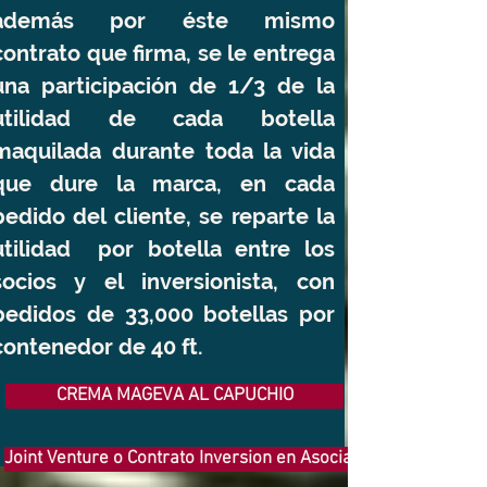
además por éste mismo
contrato que firma, se le entrega
una participación de 1/3 de la
utilidad de cada botella
maquilada durante toda la vida
que dure la marca, en cada
pedido del cliente, se reparte la
utilidad por botella entre los
socios y el inversionista, con
pedidos de 33,000 botellas por
contenedor de 40 ft.
CREMA MAGEVA AL CAPUCHIO
Joint Venture o Contrato Inversion en Asociación con Prticipa