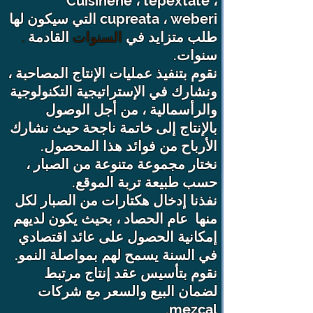
Cuisinehe ، tepextate ،
cupreata ، weberi التي سيكون لها
طلب متزايد في
القادمة
السنوات
.
سنوات.
نقوم بتنفيذ عمليات الإنتاج المصاحبة ،
ونشارك في الإستراتيجية التكنولوجية
والرأسمالية ، من أجل الوصول
بالإنتاج إلى خاتمة ناجحة حيث نشارك
الأرباح من فوائد هذا المحصول.
نختار مجموعة متنوعة من الصبار ،
حسب طبيعة تربة الموقع.
نفذنا إدخال هكتارات من الصبار لكل
منها
عام الحصاد ، بحيث يكون لديهم
إمكانية الحصول على عائد اقتصادي
في السنة يسمح لهم بمواصلة النمو.
نقوم بتأسيس عقد إنتاج مرتبط
لضمان البيع والسعر مع شركات
mezcal.