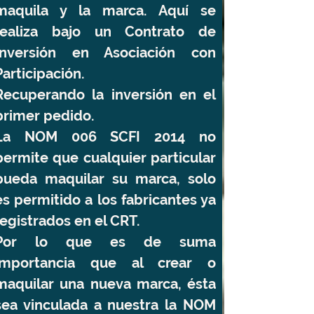
maquila y la marca. Aquí se
realiza bajo un Contrato de
Inversión en Asociación con
Participación.
Recuperando la inversión en el
primer pedido.
La NOM 006 SCFI 2014 no
permite que cualquier particular
pueda maquilar su marca, solo
es permitido a los fabricantes ya
registrados en el CRT.
Por lo que es de suma
importancia que al crear o
maquilar una nueva marca, ésta
sea vinculada a nuestra la NOM