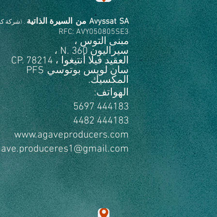
SA
Avyssat
من
السيرة الذاتية
. (شركة كب
RFC: AVY050805SE3
مبنى التوس ،
سيراليون N. 360 ،
العقيد فيلا أنتيغوا ، CP. 78214
سان لويس بوتوسي
PFS
المكسيك.
الهواتف:
444183 5697
444183 4482
www.agaveproducers.com
gave.produceres1@gmail.com