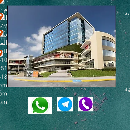
QQ1
م. Abasolo 140-A ،
رى)
الع
49 ،
سان
الم
اله
 7483
 0429
 5185
com
a
com
com