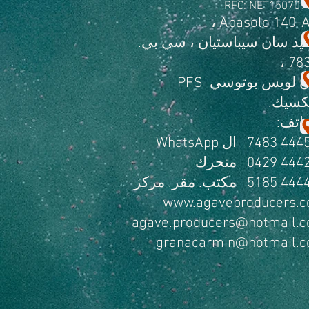
RFC: NET150709
قيد سان سيباستيان ، سي بي.
783
 لويس بوتوسي
PFS
كسيك.
واتف:
444510
ال WhatsApp
444251
متحرك
444418
مكتب. مقر. مركز
www.agaveproducers.
agave.producers@hotmail.
granacarmin@hotmail.