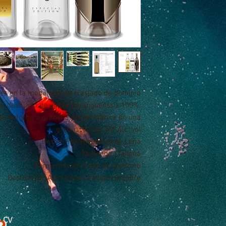
es en la modalidad de traslado de dominio
os, destilado de agave duranguenssis 100%,
se netrega a granel a pie de fábrica en una
graduación de 40º Alc. Vol.
Horno: Pre-Hispánico de Leña.
Molienda : Tahona
Fermentación: Pilas de concreto.
Destilación: Alambique arábigo de cobre.
e CV