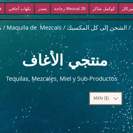
يزكال
كوكتيل شاكر
زجاجة Mezcal 28
يصدر
نكهات أجافي
ف
منتجي الأغاف
Tequilas, Mezcales, Miel y Sub-Productos
MXN ($)