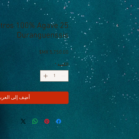
5 Litros 100% Agave
Duranguenssis
السعر
الكمية
*
أضِف إلى العرب