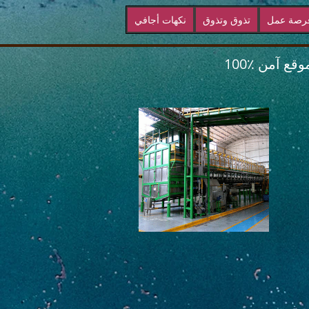
رصة عمل
تذوق وتذوق
نكهات أجافي