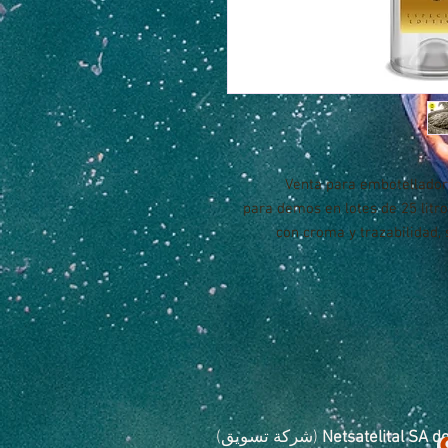
Venta para embotellador
para demos en lotes de 25 litr
con croma y trazabilidad, 
Netsatelital SA d
(شركة تسويق)