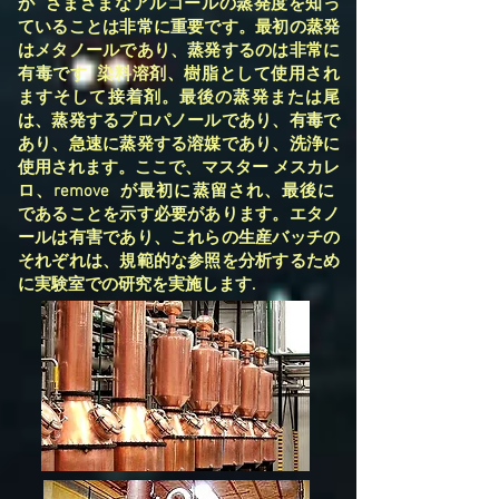
が さまざまなアルコールの蒸発度を知っ
ていることは非常に重要です。最初の蒸発
はメタノールであり、蒸発するのは非常に
有毒です 染料溶剤、樹脂として使用され
ますそして接着剤。最後の蒸発または尾
は、蒸発するプロパノールであり、有毒で
あり、急速に蒸発する溶媒であり、洗浄に
使用されます。ここで、マスター メスカレ
ロ、remove が最初に蒸留され、最後に
であることを示す必要があります。エタノ
ールは有害であり、これらの生産バッチの
それぞれは、規範的な参照を分析するため
に実験室での研究を実施します.