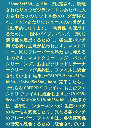
136bad5cf58d_ と file で決定され、調理
されたリュウゼツラン 1 トンあたりに入
力された水のリットル数のログが得ら
れ、1 トンあたりのジュースの抽出がよ
り効率的になります。 均質性 を達成す
るために、 固体パイプ、バルブ、で同じ
清浄度を達成するために、各生産バッチ
間で必要な注意が払われます。マストフ
ロー、同じフレーバーを私たちに与える
ものです。マストクリーニング、バルブ
クリーニング、およびソリッドリテーナ
ークリーニング条約は、ファイルに統合
されています 結果_cc781905-5cde -3194-
bb3b- 136bad5cf58d_ here 完了したら、
それらを COFEPRIS ファイル およびファ
クトリ ファイルに統合します_cc781905-
5cde-3194-bb3b5-18-bb356-bb の洗浄で
は、各研削コンポーネントが 生産バッチ
の均一性を変更したり、異なる各バッチ
のフレーバー。ファイルは、各依存関係
の研究を統合するために統合されていま