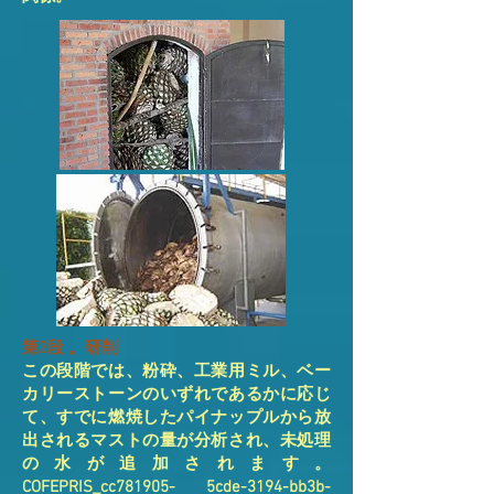
第2段 。研削
この段階では、粉砕、工業用ミル、ベー
カリーストーンのいずれであるかに応じ
て、すでに燃焼したパイナップルから放
出されるマストの量が分析され、未処理
の水が追加されます。
COFEPRIS_cc781905- 5cde-3194-bb3b-