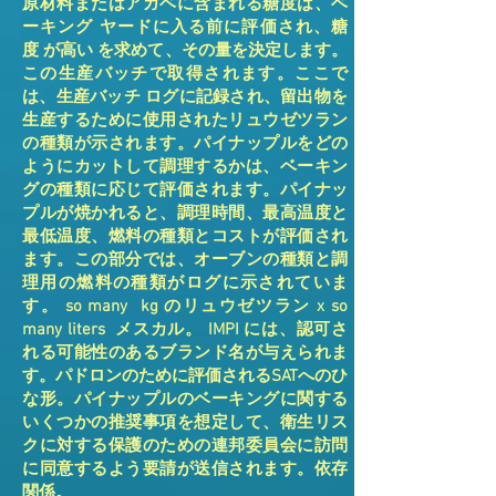
原材料またはアガベに含まれる糖度は、ベ
ーキング ヤードに入る前に評価され、糖
度 が高い を求めて、その量を決定します。
この生産バッチで取得されます。ここで
は、生産バッチ ログに記録され、留出物を
生産するために使用されたリュウゼツラン
の種類が示されます。パイナップルをどの
ようにカットして調理するかは、ベーキン
グの種類に応じて評価されます。パイナッ
プルが焼かれると、調理時間、最高温度と
最低温度、燃料の種類とコストが評価され
ます。この部分では、オーブンの種類と調
理用の燃料の種類がログに示されていま
す。 so many kg のリュウゼツラン x so
many liters メスカル。 IMPI には、認可さ
れる可能性のあるブランド名が与えられま
す。パドロンのために評価されるSATへのひ
な形。パイナップルのベーキングに関する
いくつかの推奨事項を想定して、衛生リス
クに対する保護のための連邦委員会に訪問
に同意するよう要請が送信されます。依存
関係。