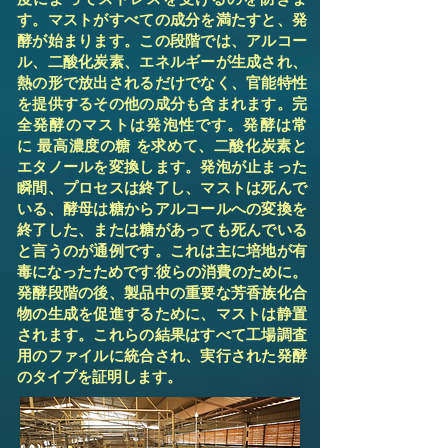
度によってストレスを受けるのを防ぎま
す。マストがすべての成分を満たすと、発
酵が始まります。この段階では、アルコー
ル、二酸化炭素、エネルギーが生成され、
熱の形で放出されるだけでなく、官能特性
を提供するその他の成分も含まれます。完
全発酵のマストは発泡性です。発酵は常
に 最高濃度の糖 を求めて、二酸化炭素と
エタノールを変換します。発泡が止まった
瞬間、プロセスは終了し、マストは死んで
いる、酵母は糖からアルコールへの変換を
終了した、または糖があっても死んでいる
と言うのが通例です。これは主に培地が有
毒になったためです.彼らの消費のために。
発酵段階の後、製品中の重要な芳香族化合
物の生成を促進するために、マストは静置
されます。これらの結果はすべて工場調査
用のファイルに統合され、実行された発酵
のタイプを証明します。