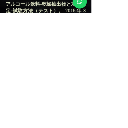
アルコール飲料-乾燥抽出物と灰の測
定-試験方法（テスト）。 2015 年 3
月 31 日の連邦 el の官報に掲載され
た有効性の宣言。
2.8 NMX-V-050-NORMEX-2010
アルコール飲料 - 原子による銅
(Cu)、鉛 (Pb)、ヒ素 (As)、亜鉛 (Zn)、
鉄 (Fe)、カルシウム (Ca)、水銀
(Hg)、カドミウム (Cd) などの金属の
測定吸収 - テスト方法 (テスト). 2011
年 2 月 22 日に連邦官報に掲載され
た有効宣言。
これらの結果はすべてファイルに統
合され、CRM または CRT と
COFEPRIS の前に研究が統合されま
す。