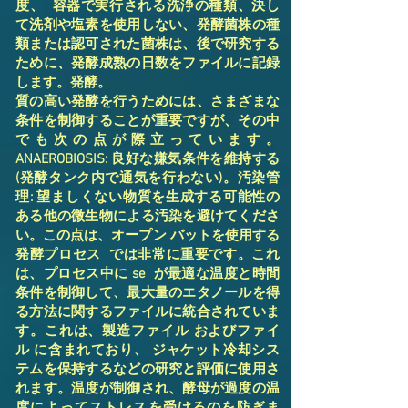
度、 容器で実行される洗浄の種類、決し
て洗剤や塩素を使用しない、発酵菌株の種
類または認可された菌株は、後で研究する
ために、発酵成熟の日数をファイルに記録
します。発酵。
質の高い発酵を行うためには、さまざまな
条件を制御することが重要ですが、その中
でも次の点が際立っています。
ANAEROBIOSIS: 良好な嫌気条件を維持する
(発酵タンク内で通気を行わない)。汚染管
理: 望ましくない物質を生成する可能性の
ある他の微生物による汚染を避けてくださ
い。この点は、オープン バットを使用する
発酵プロセス では非常に重要です。これ
は、プロセス中に se が最適な温度と時間
条件を制御して、最大量のエタノールを得
る方法に関するファイルに統合されていま
す。これは、製造ファイル およびファイ
ル に含まれており、 ジャケット冷却シス
テムを保持するなどの研究と評価に使用さ
れます。温度が制御され、酵母が過度の温