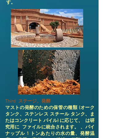
す。
Third ステージ。発酵
マストの発酵のための保管の種類 (オーク
タンク、ステンレス スチール タンク、ま
たはコンクリート パイル) に応じて、 は研
究用に ファイルに統合されます。 、パイ
ナップル 1 トンあたりの水の量、発酵温