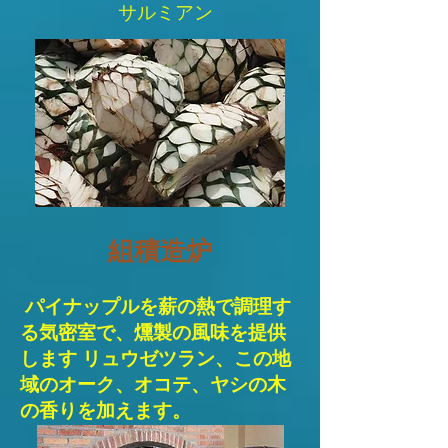
サルミアン
組積造炉
パイナップルを薪の熱で調理す
る気密室で、燻製の風味を提供
します リュウゼツラン、この地
域のオーク、オコテ、ヤシの木
の香りを加えます。