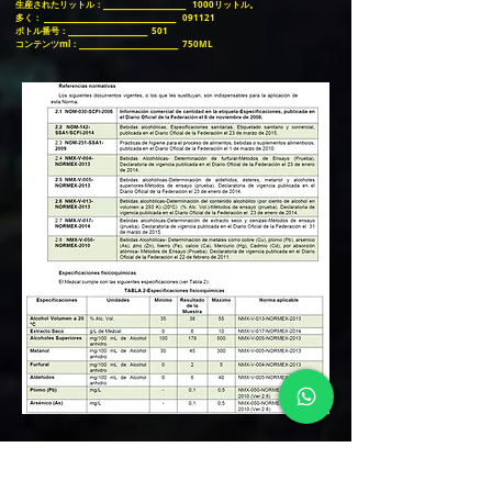
生産されたリットル：_________________________
1000リットル。
多く： ________________________________________
091121
ボトル番号：________________________
501
コンテンツml：______________________________
750ML