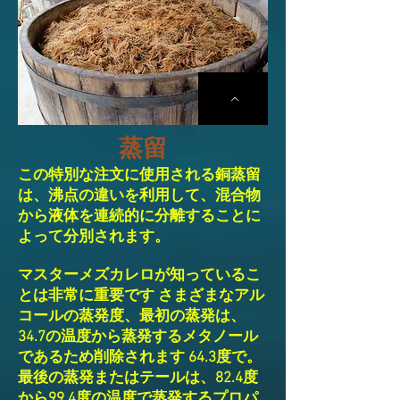
蒸留
この特別な注文に使用される銅蒸留
は、沸点の違いを利用して、混合物
から液体を連続的に分離することに
よって分別されます。
マスターメズカレロが知っているこ
とは非常に重要です
さまざまなアル
コールの蒸発度、最初の蒸発は、
34.7の温度から蒸発するメタノール
であるため削除されます
64.3度で。
最後の蒸発またはテールは、82.4度
から99.4度の温度で蒸発するプロパ