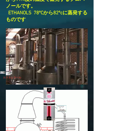
ノールです。
ETHANOLS
78ºCから82ºcに蒸発する
ものです
表側
カスタムラベル