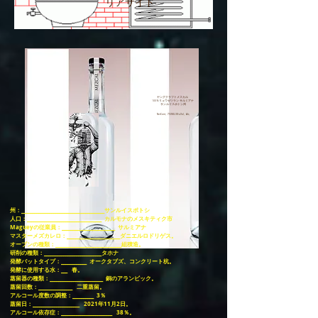
リアサイド
ヤングクラフトメスカル
100％リュウゼツラン
サルミアナ
サンルイスポトシ州
NetCont。750ML38％Vol。Alc。
州：_______________________________________サンルイスポトシ
人口：___________________________________
カルモナのメスキティク市
Magueyの従業員：_________________________
サルミアナ
マスターメズカレロ：_________________________ダニエルロドリゲス。
オーブンの種類：_______________________________組積造。
研削の種類：___________________________タホナ
発酵バットタイプ：____________
オークタブズ、コンクリート杭。
発酵に使用する水：___
春。
蒸留器の種類：_________________________
銅のアランビック。
蒸留回数：________________
二重蒸留。
アルコール度数の調整：__________
3％
蒸留日：______________________
2021年11月2日。
アルコール依存症：________________________
38％。