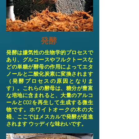
発酵
発酵は嫌気性の生物学的プロセスで
あり、グルコースやフルクトースな
どの単糖が酵母の作用によってエタ
ノールと二酸化炭素に変換されます
（発酵プロセスの原因となりま
す）。これらの酵母は、糖分が豊富
な培地に含まれると、大量のアルコ
ールとCO2を再生して生成する微生
物です。ホワイトオークの木の大
桶、ここではメスカルで発酵が促進
されます ウッディな味わいです。