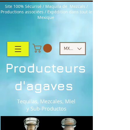
Site 100% Sécurisé / Maquila de Mezcals /
Productions associées / Expédition dans tout le
Mexique
MXN ($)
Producteurs
d'agaves
Tequilas, Mezcales, Miel
y Sub-Productos