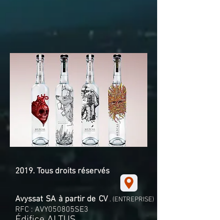
2019. Tous droits réservés
Avyssat
SA
à partir de
CV
. (ENTREPRISE)
RFC : AVY050805SE3
Édifice ALTUS,