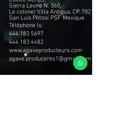
Sierra Leone N. 360,
Le colonel Villa Antigua, CP. 78214
San Luis Potosí
PSF
Mexique.
Téléphone (s:
444 183 5697
444 183 4482
www.agaveproducteurs.com
agave.produceres1@gmail.com