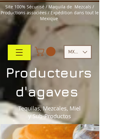
Site 100% Sécurisé / Maquila de Mezcals /
Productions associées / Expédition dans tout le
Mexique
MXN ($)
Producteurs
d'agaves
Tequilas, Mezcales, Miel
y Sub-Productos