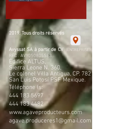
2019. Tous droits réservés
Avyssat
SA
à partir de
CV
. (ENTREPRISE)
RFC : AVY050805SE3
Édifice ALTUS,
Sierra Leone N. 360,
Le colonel Villa Antigua, CP. 78214
San Luis Potosí
PSF
Mexique.
Téléphone (s:
444 183 5697
444 183 4482
www.agaveproducteurs.com
agave.produceres1@gmail.com