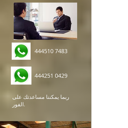
444510 7483
444251 0429
ربما يمكننا مساعدتك على
الفور.