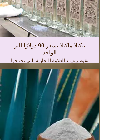
تيكيلا ماكيلا بسعر 90 دولارًا للتر
الواحد
نقوم بإنشاء العلامة التجارية التي تحتاجها
لقناة التوزيع الخاصة بك، والتيكيلا عالية
ومتوسطة ومنخفضة النطاق مع ملف
تعريف النكهة في أنظمة التصنيع المختلفة
ومع الثراء الكحولي الذي يطلبه السوق
الخاص بك، سواء كان وطنيًا أو دوليًا،
وتصميم الزجاجة، والملصقات، والغطاء،
والملصقات ، نقوم بالتسليم بأختام SAT
وشهادات المنشأ. الأسعار من 90 دولارًا
إلى 3400 دولارًا بيزو. نحن نخدم الطلبات
الدولية مع المتطلبات التنظيمية لكل بلد.