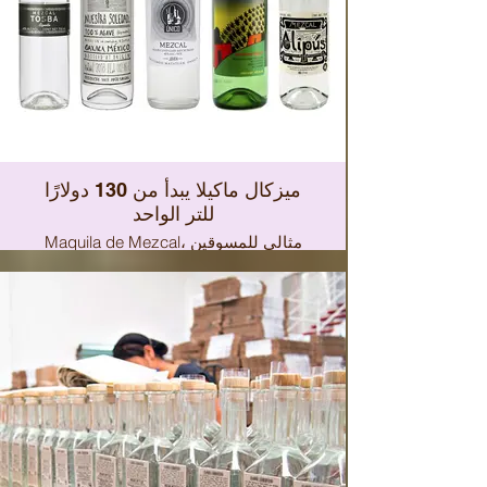
ميزكال ماكيلا يبدأ من 130 دولارًا
للتر الواحد
Maquila de Mezcal، مثالي للمسوقين
الدوليين، أو إذا كنت تفكر في إنشاء علامة
تجارية جديدة للحانات والنوادي والمطاعم
وسلاسل التسويق والمقدمين في قنوات
التوزيع، فإننا نصمم ملف تعريف Mezcal
الذي تبحث عنه، الزجاجة، الملصق،
الملصق والغطاء وكل ما هو ضروري
للذهاب إلى السوق باستخدام أختام SAT
وتعيين أختام المنشأ.