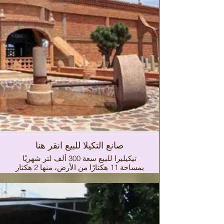
صانع التكيلا للبيع انقر هنا
تيكيليرا للبيع سعة 300 ألف لتر شهريًا
بمساحة 11 هكتارًا من الأرض، منها 2 هكتار
تستخدم لمصنع تيكيلا، 1 هكتار
مستودعات، 7 هكتارات لزراعة الأفوكادو،
1 هكتار للمنزل الريفي، بسعر 590 مليون
بيزو يقع هذا المصنع في قلب مرتفعات
خاليسكو. 5 علامات تجارية وNOM الحالي.