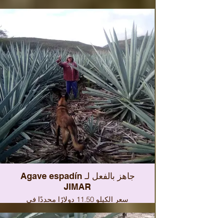
ما يصل إلى 128000 نباتًا لحوالي 5120
طنًا بقيمة تقدر بـ 128 مليون دولار. استثمر
معنا في المزارع المعتمدة من CRT. الأمان
والثقة في الحصول على أرصدة الكربون.
Agave espadín جاهز بالفعل لـ
JIMAR
سعر الكيلو 11.50 دولارًا محددًا في
المصنع.