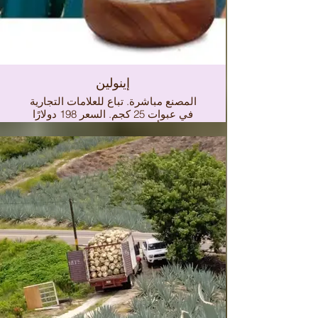
إينولين
المصنع مباشرة. تباع للعلامات التجارية
في عبوات 25 كجم. السعر 198 دولارًا
للكيلو، أشارككم ورقة البيانات الفنية
للمنتج في الرابط التالي: