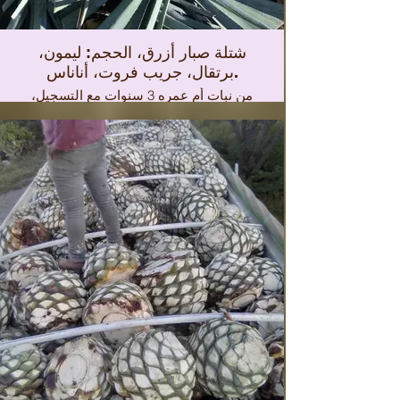
شتلة صبار أزرق، الحجم: ليمون،
برتقال، جريب فروت، أناناس.
من نبات أم عمره 3 سنوات مع التسجيل،
قطع أول. مع التنوع الوراثي. 10 دولارات
لكل منهما