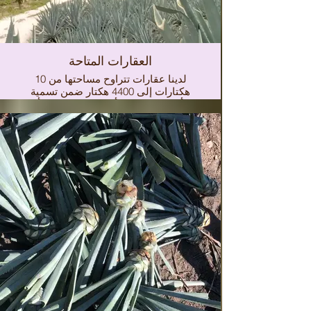
العقارات المتاحة
لدينا عقارات تتراوح مساحتها من 10
هكتارات إلى 4400 هكتار ضمن تسمية
المنشأ TEQUILA أو تسمية المنشأ
MEZCAL. لزراعة الصبار الأزرق في
ولايات خاليسكو وناياريت وتاماوليباس
ولتحديد منشأ ميزكال في ولايات سان
لويس بوتوسي وأواكساكا ودورانجو
وغواناخواتو وميتشواكان وبويبلا وغيريرو.