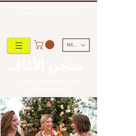
100٪ موقع آمن / Maquila de Mezcals / الإنتاج
المرتبط / الشحن إلى كل المكسيك
MXN ($)
منتجي الأغاف
Tequilas, Mezcales, Miel
y Sub-Productos