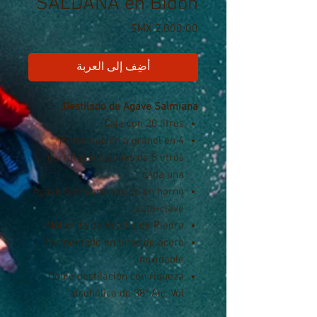
SALDAÑA en Bidón
السعر
أضِف إلى العربة
Destilado de Agave Salmiana,
C
aja con 20 litros.
Presentación a granel en 4
garrafas o bidones de 5 litros
cada una.
Agave Salmiana cocido en horno
auto-clave.
Molienda de Rodillo de Piedra.
Fermentado en tinas de acero
inoxidable.
Doble destilación con riqueza
alcohólica de 38º Alc. Vol.