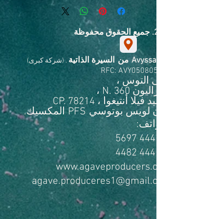
2019. جميع الحقوق محفوظة
Avyssat
من
السيرة الذاتية
. (شركة كبرى)
RFC: AVY050805SE3
مبنى التوس ،
سيراليون N. 360 ،
العقيد فيلا أنتيغوا ، CP. 78214
سان لويس بوتوسي
PFS
المكسيك.
الهواتف:
444183 5697
444183 4482
www.agaveproducers.com
agave.produceres1@gmail.com