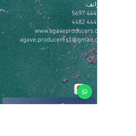
الهواتف:
444183 5697
444183 4482
www.agaveproducers.com
agave.produceres1@gmail.com