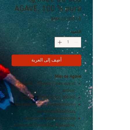
AGAVE, 100 % pura
السعر
الكمية
*
أضِف إلى العربة
Miel de Agave
Endulza 1.35 veces más que el
azúcar.
Incluye un Bidón con 300 KG.
NO eleva el índice Glucémico en
personas diabéticas.
Ideal para reducir el índice
calórico en Confitería, Pastelería,