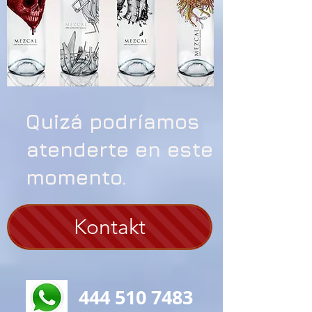
Quizá podríamos
atenderte en este
momento.
Kontakt
444 510 7483