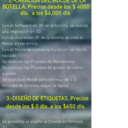
2.-CREACIÓN DEL MOLDE DE LA
BOTELLA. Precios desde los $ 4000
dls. a los $6,000 dls
.
Con el Software en 3D de la botella, se realiza
una impresión en 3D.
Con la impresión 3D de la botella se crea el
Molde en cerámica.
Con el Molde se realiza la Fundición en fierro
vaciado.
Se realizan las Pruebas de Resistencia.
Se realizan las Pruebas de grosor de vidrio
soplado.
Se realiza el Molde para Entrega de 1-3
Millones de botellas según la figura.
3.-DISEÑO DE ETIQUETAS. Precios
desde los $ 0 dls. a los $650 dls.
Se presenta el diseño al Cliente en formato
3D.