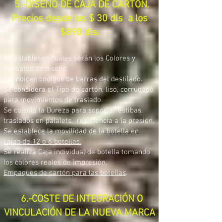
5.-DISEÑO DE CAJA DE CARTÓN.
Precios desde los $ 30 dls a los
$890 dls.
Se establecen cuáles serán los Colores y
formatos de diseño.
Se indican códigos de barras del destilado.
Se considera el Tipo de cartón, liso, corrugado
para movimientos de traslado.
Se calcula la Dureza para soportar estibas,
traslados en palalets, resistencia a la presión.
Se establece la movilidad de la botella en
cajas de 12 o 6 botellas.
Se realiza Caja individual de botella tomando
los colores reales de impresión.
Empaques de cartón para las botellas
.
6.-COSTE DE INTEGRACIÓN O
VINCULACIÓN DE LA NUEVA MARCA