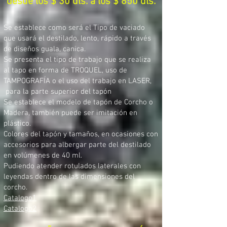
desde los $ 30 dls. a los $ 850 dls.
Se establece como será el Tipo de vaciado
que usará el destilado, lento, rápido a través
de diseños guala, canica.
Se presenta el tipo de trabajo que se realiza
al tapo en forma de TROQUEL, uso de
TAMPOGRAFÍA o el uso del trabajo en LASER,
para la parte superior del tapón
Se establece el modelo de tapón de Corcho o
Madera, también puede ser imitación en
plástico.
Colores del tapón y tamaños, en ocasiones con
accesorios para albergar parte del destilado
en volúmenes de 40 ml.
Pudiendo atender rotulados laterales con
leyendas dentro de las dimensiones del
corcho.
Catalogo1
Catalogo2