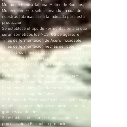
Molino de Piedra Tahona, Molino de Rodillos,
Molienda en Frío, seleccionando en cuál de
nuestras fábricas sería la indicada para ésta
producción.
Se establece el tipo de Fermentación a la que
serán sometidos los MOSTOS de agave: en
Tinas de fermentación de Acero Inoxidable,
Tinas de fermentación hechas de roble
Americano, Tinas de Concreto, Tinas de piedra,
en cada una se establecen las condiciones
organolépticas con las que se mandará a
destilación.
Se establece el tipo de Destilador a usar:
Destilador Arábigo de Acero Inoxidable,
Destilador Filipino, Destilador de olla de barro,
Destilador Arábigo de Cobre.
Se Redacta la Formulación de la Maquila para
establecer las condiciones de producción en
grandes cantidades.
Se establece el costo de integración de los
procesos de la Formula a producir.