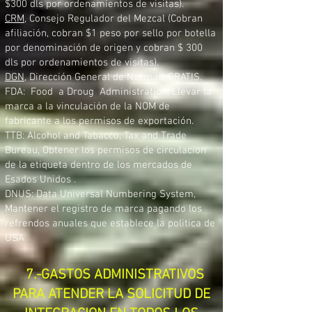
$300 dls por ordenamientos de visitas).
CRM
, Consejo Regulador del Mezcal (Cobran
afiliación, cobran $1 peso por sello por botella
por denominación de origen y cobran $ 300
dls por ordenamientos de visitas).
DGN
, Dirección General de Normas, GRATIS.
FDA: Food a Droug Administration. Llevar la
marca a la vinculación de la NOM de
fabricante a los permisos de exportación.
TTB: Alcohol and Tabacco, Tax and Trade
Bureau, Obtener los permisos de circulacion
de la etiqueta dentro de los mercados de
Esados Unidos .
DNUS: Data Universal Numbering System,
Mantener el registro de marca pagando los
refrendos anuales que establece la politica de
USA
7.-GASTOS ADMINISTRATIVOS
PARA ATENDER LA SOLICITUD DE