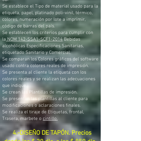
Se establece el Tipo de material usado para la
etiqueta, papel, platinado poli-vinil, térmico,
colores, numeración por lote a imprimir,
código de barras del país.
Se establecen los criterios para cumplir con
la
NOM 142-SSA1-SCF1-2014
Bebidas
alcohólicas Especificaciones Sanitarias,
etiquetado Sanitario y Comercial.
Se comparan los Colores gráficos del software
usado contra colores reales de impresión.
Se presenta al cliente la etiqueta con los
colores reales y se realizan las adecuaciones
que indique.
Se crean las Plantillas de impresión.
Se presentan las plantillas al cliente para
modificaciones o aclaraciones finales.
Se realiza el tiraje de Etiquetas, frontal,
Trasera, marbete o
cintillo.
4.-DISEÑO DE TAPÓN. Precios