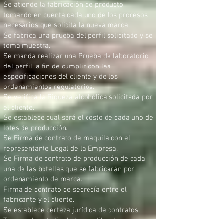
Se atiende la fabricación de producto
tomando en cuenta cada uno de los procesos
necesarios que solicita la nueva marca.
Se fabrica una prueba del perfil solicitado y se
toma muestra.
Se manda realizar una Prueba de laboratorio
del perfil, a fin de cumplir con las
especificaciones del cliente y de los
ordenamientos regulatorios.
Se verifica la Riqueza alcohólica solicitada por
el cliente.
Se establece cual será el costo de cada uno de
lotes de producción.
Se Firma de contrato de maquila con el
representante Legal de la Empresa.
Se Firma de contrato de producción de cada
una de las botellas que se fabricarán por
ordenamiento de marca.
Firma de contrato de secrecía entre el
fabricante y el cliente.
Se establece certeza jurídica de contratos.