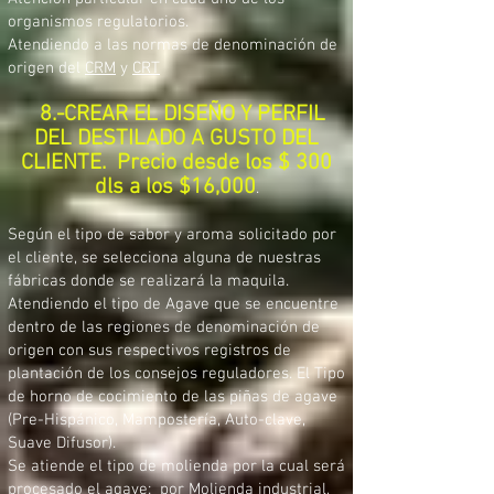
organismos regulatorios.
Atendiendo a las normas de denominación de
origen del
CRM
y
CRT
8.-CREAR EL DISEÑO Y PERFIL
DEL DESTILADO A GUSTO DEL
CLIENTE. Precio desde los $ 300
dls a los $16,000
.
Según el tipo de sabor y aroma solicitado por
el cliente, se selecciona alguna de nuestras
fábricas donde se realizará la maquila.
Atendiendo el tipo de Agave que se encuentre
dentro de las regiones de denominación de
origen con sus respectivos registros de
plantación de los consejos reguladores. El Tipo
de horno de cocimiento de las piñas de agave
(Pre-Hispánico, Mampostería, Auto-clave,
Suave Difusor).
Se atiende el tipo de molienda por la cual será
procesado el agave: por Molienda industrial,