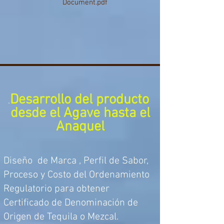
Document.pdf
Desarrollo del producto
.
desde el Agave hasta el
Anaquel
Diseño de Marca , Perfil de Sabor,
Proceso y Costo del Ordenamiento
Regulatorio para obtener
Certificado de Denominación de
Origen de Tequila o Mezcal.