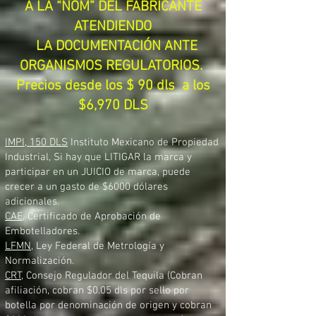
A LA “NOM” DEL FABRICANTE
ATENDIENDO
LA DOCUMENTACIÓN ANTE
ORGANISMOS REGULATORIOS.
Precios desde los $ 90 dls a los
$6,970 DLS
IMPI, 150 DLS
Instituto Mexicano de Propiedad
Industrial, Si hay que LITIGAR la marca y
participar en un JUICIO de marca, puede
crecer a un gasto de $6000 dólares
adicionales.
CAE,
Certificado de Aprobación de
Embotelladores.
LFMN
, Ley Federal de Metrología y
Normalización.
CRT,
Consejo Regulador del Tequila (Cobran
afiliación, cobran $0.05 dls por sello por
botella por denominación de origen y cobran