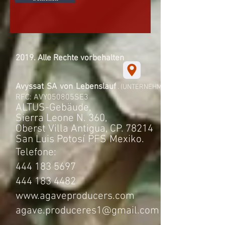
2019. Alle Rechte vorbehalten
Avyssat
SA
von
Lebenslauf
. (UNTERNEHMEN)
RFC: AVY050805SE3
ALTUS-Gebäude,
Sierra Leone N. 360,
Oberst Villa Antigua, CP. 78214
San Luis Potosí
PFS
Mexiko.
Telefone:
444 183 5697
444 183 4482
www.agaveproducers.com
agave.produceres1@gmail.com