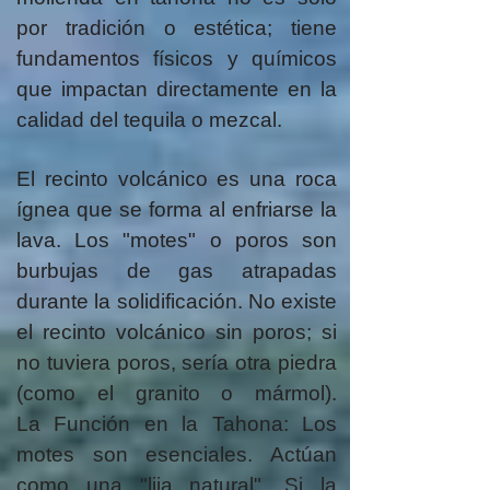
por tradición o estética; tiene
fundamentos físicos y químicos
que impactan directamente en la
calidad del tequila o mezcal.
El recinto volcánico es una roca
ígnea que se forma al enfriarse la
lava. Los "motes" o poros son
burbujas de gas atrapadas
durante la solidificación.
No existe
el recinto volcánico sin poros; si
no tuviera poros, sería otra piedra
(como el granito o mármol).
La
Función en la Tahona: Los
motes son esenciales. Actúan
como una "lija natural". Si la