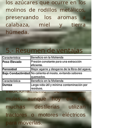
los azúcares que ocurre en los
molinos de rodillos metálicos,
preservando los aromas a
calabaza, miel y tierra
húmeda.
5.- Resumen de ventajas
Una piedra de tahona típica
puede pesar entre 2 y 4
toneladas. El esfuerzo de
arrastre es tal que
tradicionalmente se usaban
mulas, aunque hoy en día
muchas destilerías utilizan
tractores o motores eléctricos
para moverlas.