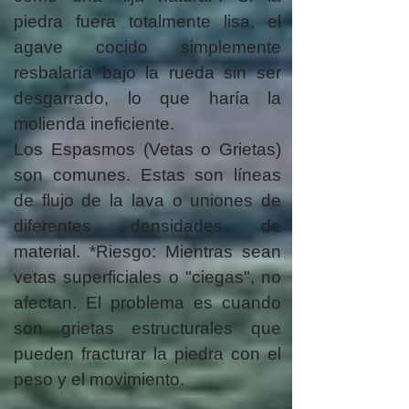
piedra fuera totalmente lisa, el
agave cocido simplemente
resbalaría bajo la rueda sin ser
desgarrado, lo que haría la
molienda ineficiente.
Los Espasmos (Vetas o Grietas)
son comunes.
Estas son líneas
de flujo de la lava o uniones de
diferentes densidades de
material.
*Riesgo: Mientras sean
vetas superficiales o "ciegas", no
afectan. El problema es cuando
son grietas estructurales que
pueden fracturar la piedra con el
peso y el movimiento.