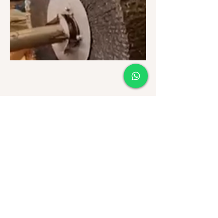
Piso de cantera
Piso de cantera de diámetro de 4 m.
Trapecio con las siguientes
dimensiones
1.50 m Largo
20 cm de ancho.
50
cm Lado Mayor.
Superficie terminada 12.56 m2