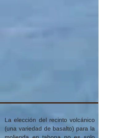
La elección del recinto volcánico
(una variedad de basalto) para la
molienda en tahona no es solo