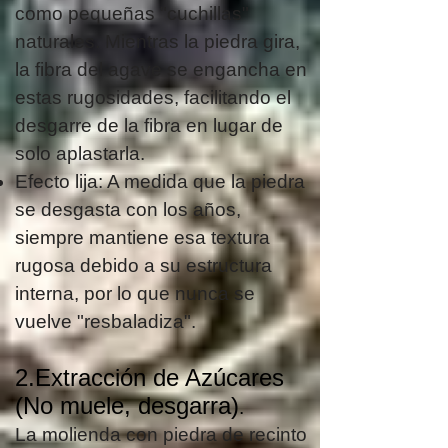
como pequeñas "cuchillas"
naturales. Mientras la piedra gira,
la fibra del agave se engancha en
estas rugosidades, facilitando el
desgarre de la fibra en lugar de
solo aplastarla.
Efecto lija: A medida que la piedra
se desgasta con los años,
siempre mantiene esa textura
rugosa debido a su estructura
interna, por lo que nunca se
vuelve "resbaladiza".
2.Extracción de Azúcares
(No muele, desgarra)
.
La molienda con piedra de recinto