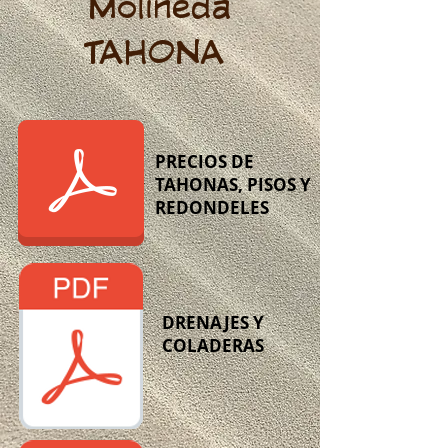
Molineda
TAHONA
PRECIOS DE
TAHONAS, PISOS Y
REDONDELES
DRENAJES Y
COLADERAS