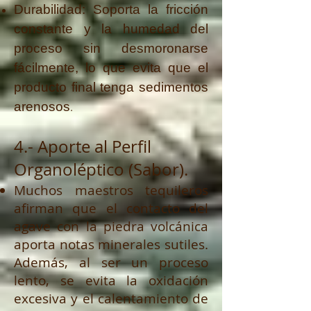
Durabilidad: Soporta la fricción
constante y la humedad del
proceso sin desmoronarse
fácilmente, lo que evita que el
producto final tenga sedimentos
arenosos
.
4.- Aporte al Perfil
Organoléptico (Sabor).
​Muchos maestros tequileros
afirman que el contacto del
agave con la piedra volcánica
aporta notas minerales sutiles.
Además, al ser un proceso
lento, se evita la oxidación
excesiva y el calentamiento de