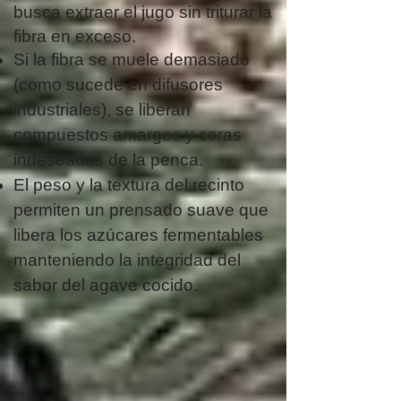
busca extraer el jugo sin triturar la
fibra en exceso.
Si la fibra se muele demasiado
(como sucede en difusores
industriales), se liberan
compuestos amargos y ceras
indeseadas de la penca.
El peso y la textura del recinto
permiten un prensado suave que
libera los azúcares fermentables
manteniendo la integridad del
sabor del agave cocido.