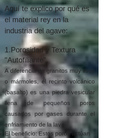
Aquí te explico por qué es
el material rey en la
industria del agave:
1.Porosidad y Textura
"Autofiliante".
A diferencia de granitos muy lisos
o mármoles, el recinto volcánico
(basalto) es una piedra vesicular
llena de pequeños poros
causados por gases durante el
enfriamiento de la lava.
El beneficio: Estos poros actúan