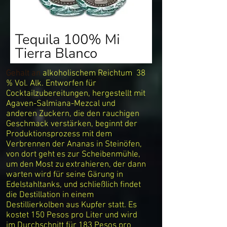
Gehalt an
alkoholischem
Reichtum
38
% Vol. Alk. Entworfen für
Cocktailzubereitungen, hergestellt mit
Agaven-Salmiana-Mezcal und
anderen Zuckern, die den rauchigen
Geschmack verstärken, beginnt der
Produktionsprozess mit dem
Verbrennen der Ananas in Steinöfen,
von dort geht es zur Scheibenmühle,
um den Most zu extrahieren, der dann
warten wird für seine Gärung in
Edelstahltanks, und schließlich findet
die Destillation in einem
Destillierkolben aus Kupfer statt. Es
kostet 150 Pesos pro Liter und wird
im Durchschnitt für 183 Pesos pro