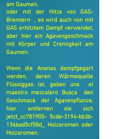
am Gaumen.
oder mit der Hitze von GAS-
Brennern , es wird auch von mit
GAS erhitztem Dampf verwendet,
aber hier ein Agavengeschmack
mit Körper und Cremigkeit am
Gaumen.
Wenn die Ananas dampfgegart
werden, deren Wärmequelle
Flüssiggas ist, geben uns el
maestro mezcalero Busca den
Geschmack der Agavenpflanze,
hier entfernen sie sich
jetzt_cc781905- 5cde-3194-bb3b-
136bad5cf58d_ Holzaromen oder
Holzaromen.