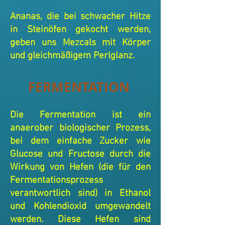
Ananas, die bei schwacher Hitze
in Steinöfen gekocht werden,
geben uns Mezcals mit Körper
und gleichmäßigem Perlglanz.
FERMENTATION
Die Fermentation ist ein
anaerober biologischer Prozess,
bei dem einfache Zucker wie
Glucose und Fructose durch die
Wirkung von Hefen (die für den
Fermentationsprozess
verantwortlich sind) in Ethanol
und Kohlendioxid umgewandelt
werden. Diese Hefen sind