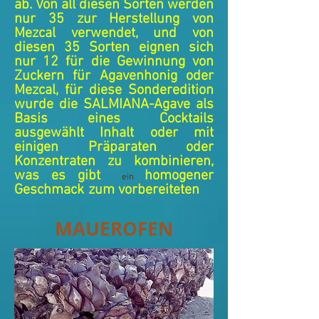
ab. Von all diesen Sorten werden
nur 35 zur Herstellung von
Mezcal verwendet, und von
diesen 35 Sorten eignen sich
nur 12 für die Gewinnung von
Zuckern für Agavenhonig oder
Mezcal, für diese Sonderedition
wurde die SALMIANA-Agave als
Basis eines Cocktails
ausgewählt Inhalt oder mit
einigen Präparaten oder
Konzentraten zu kombinieren,
was es gibt
homogener
ein
Geschmack
zum vorbereiteten
MAUEROFEN