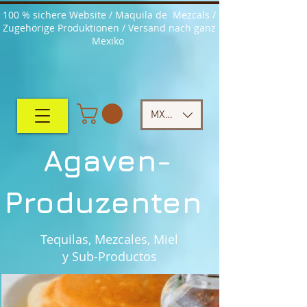
100 % sichere Website / Maquila de Mezcals /
Zugehörige Produktionen / Versand nach ganz
Mexiko
MXN ($)
Agaven-
Produzenten
Tequilas, Mezcales, Miel
y Sub-Productos