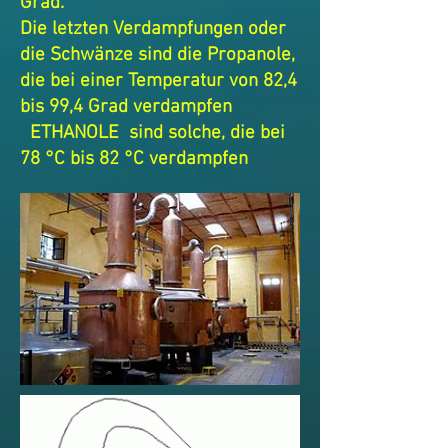
Grad.
Die letzten Verdampfungen oder
die Schwänze sind die Propanole,
die bei einer Temperatur von 82,4
bis 99,4 Grad verdampfen
ETHANOLE
sind solche, die bei
78 °C bis 82 °C verdampfen