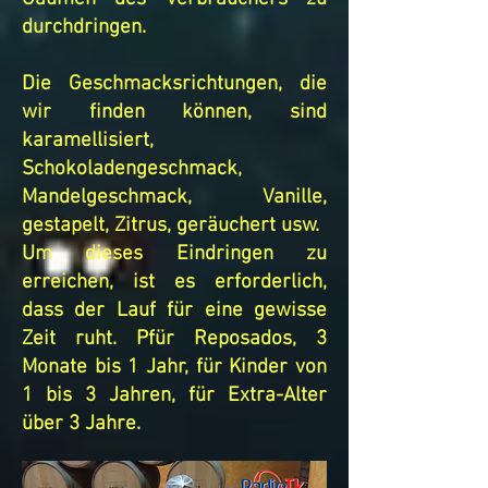
durchdringen.
Die Geschmacksrichtungen, die
wir finden können, sind
karamellisiert,
Schokoladengeschmack,
Mandelgeschmack, Vanille,
gestapelt, Zitrus, geräuchert usw.
Um dieses Eindringen zu
erreichen, ist es erforderlich,
dass der Lauf für eine gewisse
Zeit ruht. P
für Reposados, 3
Monate bis 1 Jahr,
für Kinder von
1 bis 3 Jahren,
für Extra-Alter
über 3 Jahre.