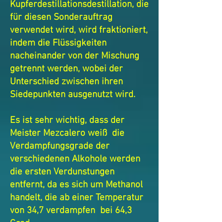
Kupferdestillationsdestillation, die
für diesen Sonderauftrag
verwendet wird, wird fraktioniert,
indem die Flüssigkeiten
nacheinander von der Mischung
getrennt werden, wobei der
Unterschied zwischen ihren
Siedepunkten ausgenutzt wird.
Es ist sehr wichtig, dass der
Meister Mezcalero weiß
die
Verdampfungsgrade der
verschiedenen Alkohole werden
die ersten Verdunstungen
entfernt, da es sich um Methanol
handelt, die ab einer Temperatur
von 34,7 verdampfen
bei 64,3