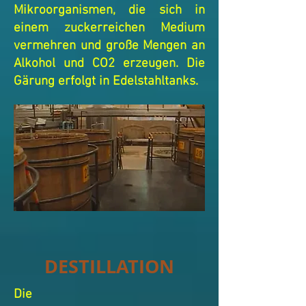
Mikroorganismen, die sich in
einem zuckerreichen Medium
vermehren und große Mengen an
Alkohol und CO2 erzeugen. Die
Gärung erfolgt in Edelstahltanks.
DESTILLATION
Die