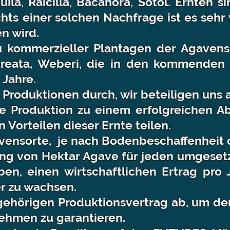
ila, Raicilla, Bacanora, Sotol. Ernten s
chts einer solchen Nachfrage ist es sehr 
en wird.
 kommerzieller Plantagen der Agavenso
reata, Weberi, die in den
kommenden
Jahre.
Produktionen durch, wir beteiligen uns 
ie Produktion zu einem erfolgreichen A
 Vorteilen dieser Ernte teilen.
vensorte,
je nach Bodenbeschaffenheit 
ung von Hektar Agave für jeden umgeset
ben, einen wirtschaftlichen Ertrag pro J
er zu wachsen.
gehörigen Produktionsvertrag ab, um de
ehmen zu garantieren.