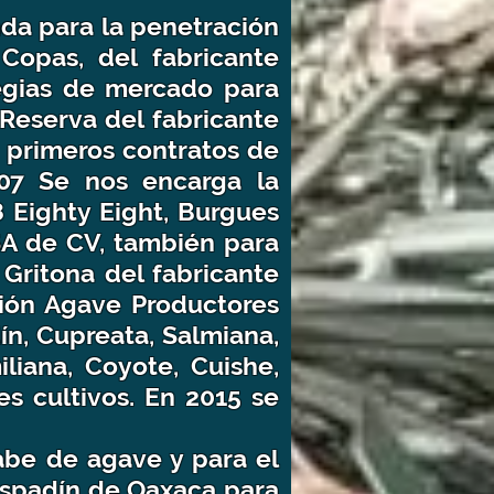
nda para la penetración
Copas, del fabricante
tegias de mercado para
 Reserva del fabricante
s primeros contratos de
007 Se nos encarga la
 Eighty Eight, Burgues
 SA de CV, también para
 Gritona del fabricante
ción Agave Productores
ín, Cupreata, Salmiana,
liana, Coyote, Cuishe,
s cultivos. En 2015 se
abe de agave y para el
espadín de Oaxaca para