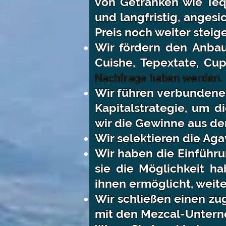
von Getränken wie Tequ
und langfristig, angesi
Preis noch weiter steig
Wir fördern den Anbau
Cuishe, Tepextate, Cup
Nachfrage haben werden.
Wir führen verbundene 
Kapitalstrategie, um d
wir die Gewinne aus den
Wir selektieren die Aga
Wir haben die Einführ
sie die Möglichkeit ha
ihnen ermöglicht, weit
Wir schließen einen zu
mit den Mezcal-Untern