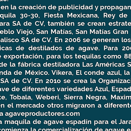
a en la creación de publicidad y propaga
uila 30-30, Fiesta Mexicana, Rey de 
jara SA de CV, también se crean estra
eblo Viejo, San Matías, San Matías Gran
Jalisco SA de CV. En 2006 se generan lo
ricas de destilados de agave. Para 2
exportación, para los tequilas como 88
 de la fábrica destiladora Las Américas
nda de México. Vikera, El conde azul, la
 SA de CV. En 201o se crea la Organiza
ave de diferentes variedades Azul, Espad
e, Tobala, Weberi, Sierra Negra, Maximi
 el mercado otros migraron a diferente
ina agaveproductores.com
a maquila de agave espadín para el Jar
 comienza la comercialización de agave 