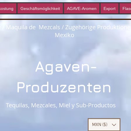
kostung
Geschäftsmöglichkeit
AGAVE-Aromen
Export
Flas
e / Maquila de Mezcals / Zugehörige Produktione
Mexiko
Agaven-
Produzenten
Tequilas, Mezcales, Miel y Sub-Productos
MXN ($)