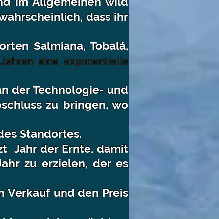
ind im Allgemeinen wild
wahrscheinlich, dass ihr
rten Salmiana, Tobalá,
Jahren eine exponentielle
an der Technologie- und
bschluss zu bringen, wo
des Standortes.
zt
Jahr der Ernte, damit
ahr zu erzielen, der es
n Verkauf und den Preis