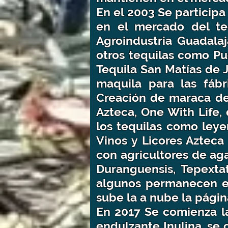
En el 2003 Se particip
en el mercado del teq
Agroindustria Guadala
otros tequilas como Pu
Tequila San Matías de 
maquila para las fáb
Creación de maraca de 
Azteca, One With Life,
los tequilas como leye
Vinos y Licores Azteca
con agricultores de ag
Duranguensis, Tepextat
algunos permanecen en
sube la a nube la pág
En 2017 Se comienza l
endulzante Inulina, se