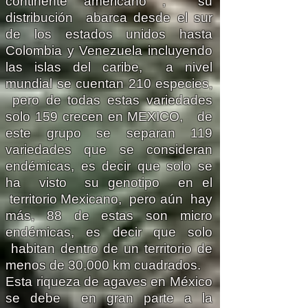
continente americano , su
distribución abarca desde el sur
de los estados unidos hasta
Colombia y Venezuela incluyendo
las islas del caribe, a nivel
mundial se cuentan 210 especies,
pero de todas estas variedades
solo 159 crecen en MEXICO, de
este grupo se separan 119
variedades que se consideran
endémicas, es decir que solo se
ha visto su genotipo en el
territorio Mexicano, pero aún hay
más, 88 de estas son micro
endémicas, es decir que solo
habitan dentro de un territorio de
menos de 30,000 km cuadrados.
Esta riqueza de agaves en México
se debe en gran parte a la