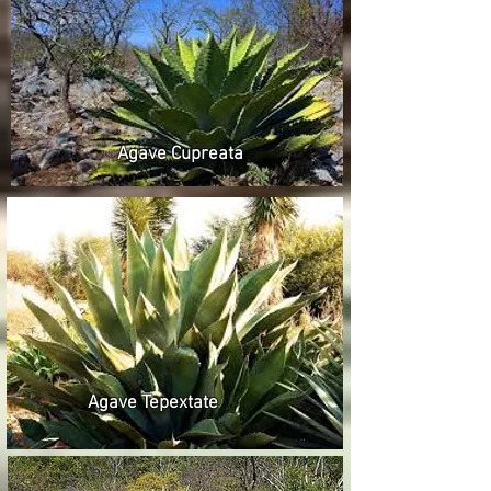
Agave Cupreata
Agave Tepextate