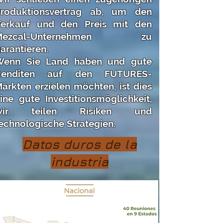
roduktionsvertrag ab, um den
erkauf und den Preis mit den
Mezcal-Unternehmen zu
arantieren.
Wenn Sie Land haben und gute
Renditen auf den FUTURES-
ärkten erzielen möchten, ist dies
ine gute Investitionsmöglichkeit,
wir teilen Risiken und
echnologische Strategien.
Datos duros de la
industria