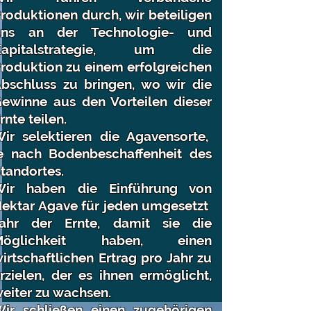
roduktionen durch, wir beteiligen
uns an der Technologie- und
Kapitalstrategie, um die
roduktion zu einem erfolgreichen
bschluss zu bringen, wo wir die
ewinne aus den Vorteilen dieser
rnte teilen.
ir selektieren die Agavensorte,
e nach Bodenbeschaffenheit des
tandortes.
Wir haben die Einführung von
ektar Agave für jeden umgesetzt
ahr der Ernte, damit sie die
Möglichkeit haben, einen
irtschaftlichen Ertrag pro Jahr zu
rzielen, der es ihnen ermöglicht,
eiter zu wachsen.
ir schließen einen zugehörigen