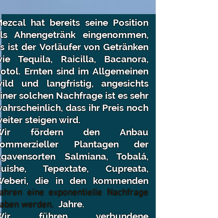
ezcal hat bereits seine Position
ls Ahnengetränk eingenommen,
s ist der Vorläufer von Getränken
ie Tequila, Raicilla, Bacanora,
otol. Ernten sind im Allgemeinen
ild und langfristig, angesichts
iner solchen Nachfrage ist es sehr
ahrscheinlich, dass ihr Preis noch
eiter steigen wird.
Wir fördern den Anbau
kommerzieller Plantagen der
gavensorten Salmiana, Tobalá,
Cuishe, Tepextate, Cupreata,
eberi, die in den
kommenden
ahren eine exponentielle Nachfrage
Jahre.
aben werden.
Wir führen verbundene