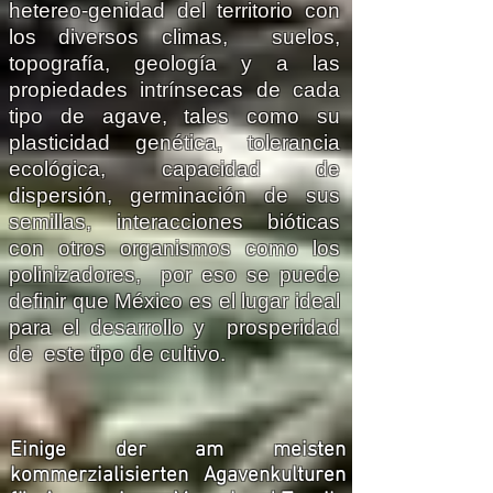
hetereo-genidad del territorio con
los diversos climas, suelos,
topografía, geología y a las
propiedades intrínsecas de cada
tipo de agave, tales como su
plasticidad genética, tolerancia
ecológica, capacidad de
dispersión, germinación de sus
semillas, interacciones bióticas
con otros organismos como los
polinizadores, por eso se puede
definir que México es el lugar ideal
para el desarrollo y prosperidad
de este tipo de cultivo.
Einige der am meisten
kommerzialisierten Agavenkulturen