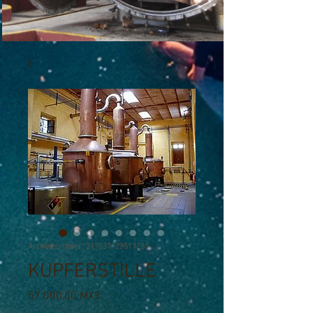
Artikelnummer: 217537123517253
KUPFERSTILLE
Preis
57.000,00 MX$