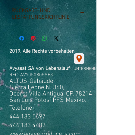
RÜCKGABE- UND
ERSTATTUNGSRICHTLINIE
Ich bin eine Rückgabe- und
Rückerstattungsrichtlinie. Eine ideale
Gelegenheit, Ihren Kunden zu erklären,
was zu tun ist, wenn sie mit ihrem Kauf
2019. Alle Rechte vorbehalten
nicht zufrieden sind. Indem Sie ihnen
eine klare und einfache
Rückerstattungsrichtlinie anbieten,
Avyssat
SA
von
Lebenslauf
. (UNTERNEHMEN)
bauen Sie Vertrauen und
RFC: AVY050805SE3
Glaubwürdigkeit bei Ihren Kunden auf, da
ALTUS-Gebäude,
sie wissen, dass sie in Ihrem Geschäft
Sierra Leone N. 360,
mit einem hohen Maß an Sicherheit
Oberst Villa Antigua, CP. 78214
einkaufen können.
San Luis Potosí
PFS
Mexiko.
Telefone:
444 183 5697
444 183 4482
www.agaveproducers.com