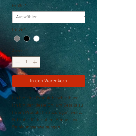
Größe
*
Farbe
*
Anzahl
*
In den Warenkorb
Ich bin eine Produktbeschreibung. 
Ich bin der ideale Ort, um Details zu 
Ihrem Produkt hinzuzufügen, wie z. 
B. Größe, Materialien, Pflege- und 
Reinigungsanweisungen.