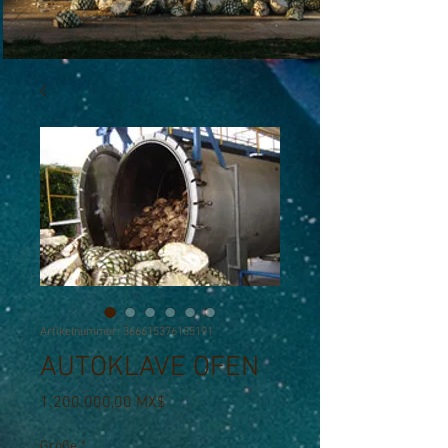
Artikelnummer: 366615376135191
AUTOKLAVE OFEN
Preis
1.200.000,00 MX$
Größe
*