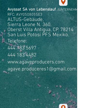
Avyssat
SA
von
Lebenslauf
. (UNTERNEHMEN)
RFC: AVY050805SE3
ALTUS-Gebäude,
Sierra Leone N. 360,
Oberst Villa Antigua, CP. 78214
San Luis Potosí
PFS
Mexiko.
Telefone:
444 183 5697
444 183 4482
www.agaveproducers.com
agave.produceres1@gmail.com